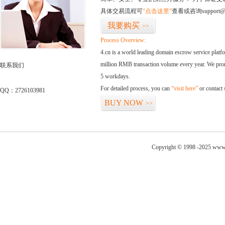
具体交易流程可
“点击这里”
查看或咨询support@
我要购买
>>
Process Overview:
4.cn is a world leading domain escrow service plat
million RMB transaction volume every year. We promi
联系我们
5 workdays.
For detailed process, you can
“visit here”
or contact
QQ：2726103981
BUY NOW
>>
Copyright © 1998 -2025 www.