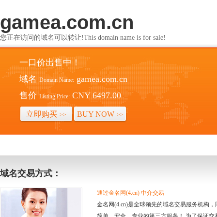
gamea.com.cn
您正在访问的域名可以转让!This domain name is for sale!
一口价出售中！
域名
gamea.com.cn
Domain Name:
售价
CNY 6497.00
Listing Price:
立即购买
BUY NOW
>>
>>
域名交易方式：
通过金名网(4.cn) 中介交易
金名网(4.cn)是全球领先的域名交易服务机
简单、安全、专业的第三方服务！ 为了保证交